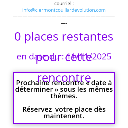
courriel :
info@clermontcouillardevolution.com
—————————————————————
—-
0 places restantes
pour cette
en date du : 11/11/2025
rencontre
Prochaine rencontre « date à
déterminer » sous les mêmes
thèmes.
Réservez votre place dès
maintenent.