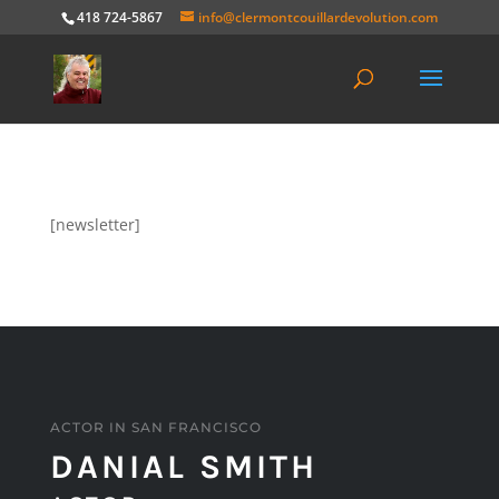
418 724-5867
info@clermontcouillardevolution.com
[newsletter]
ACTOR IN SAN FRANCISCO
DANIAL SMITH